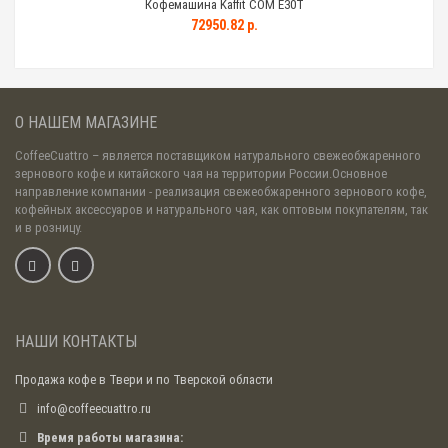
Кофемашина Kaffit COM E30T
72950.82 р.
О НАШЕМ МАГАЗИНЕ
CoffeeCuattro
– является поставщиком натурального свежеобжаренного
зернового кофе и китайского чая на территории России.Основное
направление компании - реализация свежеобжаренного зернового кофе,
кофейных аксессуаров и натурального чая, как оптовым покупателям, так
и в розницу.
НАШИ КОНТАКТЫ
Продажа кофе в Твери и по Тверской области
info@coffeecuattro.ru
Время работы магазина: