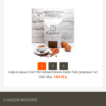
 кг)
Кофе в зернах CUATTRO Vietnam Robusta Dambri Falls (упаковка 1 кг)
Коф
1557.38 р.
1354.92 р.
О НАШЕМ МАГАЗИНЕ