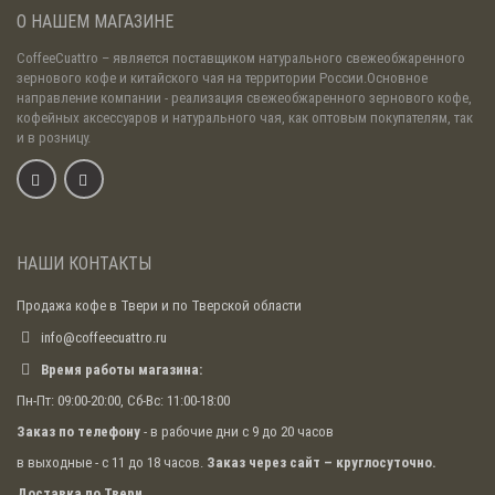
О НАШЕМ МАГАЗИНЕ
CoffeeCuattro
– является поставщиком натурального свежеобжаренного
зернового кофе и китайского чая на территории России.Основное
направление компании - реализация свежеобжаренного зернового кофе,
кофейных аксессуаров и натурального чая, как оптовым покупателям, так
и в розницу.
НАШИ КОНТАКТЫ
Продажа кофе в Твери и по Тверской области
info@coffeecuattro.ru
Время работы магазина:
Пн-Пт: 09:00-20:00, Сб-Вс: 11:00-18:00
Заказ по телефону
- в рабочие дни с 9 до 20 часов
в выходные - с 11 до 18 часов.
Заказ через сайт – круглосуточно.
Доставка по Твери.