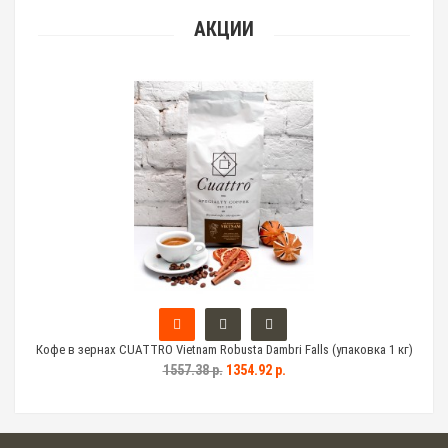
АКЦИИ
 кг)
Кофе в зернах CUATTRO Vietnam Robusta Dambri Falls (упаковка 1 кг)
Коф
1557.38 р.
1354.92 р.