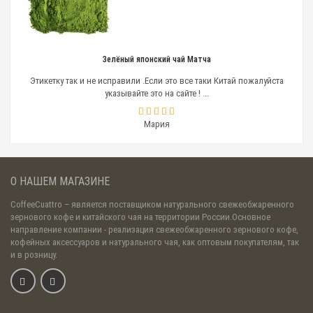
Зелёный японский чай Матча
Этикетку так и не исправили .Если это все таки Китай пожалуйста
указывайте это на сайте ! ...
Мария
О НАШЕМ МАГАЗИНЕ
CoffeeCuattro
– является поставщиком натурального свежеобжаренного
зернового кофе и китайского чая на территории России.Основное
направление компании - реализация свежеобжаренного зернового кофе,
кофейных аксессуаров и натурального чая, как оптовым покупателям, так
и в розницу.