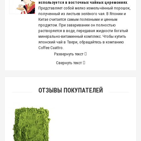
используется в восточных чайных церемониях
.
Представляет собой мелко измельчённый порошок,
полученный из листьев зелёного чая. В Японии и
Китае считается самым полезными и ценным
продуктом. При заваривании он полностью
растворяется в воде, передавая жидкости богатый
минерально-витаминный комплекс. Чтобы купить
японский чай в Твери, обращайтесь в компанию
Coffee Cuattro.
Развернуть текст
Японский чай — рекордсмен среди других сортов по
Свернуть текст
содержанию антиоксидантов, аминокислот,
минералов, жиросжигающих веществ. Теперь
любители знаменитого напитка могут купить чай
матча в России. При ежедневном употреблении
продукт эффективно очищает кровь от токсинов и
ОТЗЫВЫ ПОКУПАТЕЛЕЙ
шлаков, способствует здоровому похудению.
Напиток обладает нежным сливочным вкусом,
сладковатым ароматом.
Оригинальный продукт из Азии
разнообразит ежедневные чаепития
дома или на работе, поможет
поддержать здоровье, даст
возможность приобщиться к