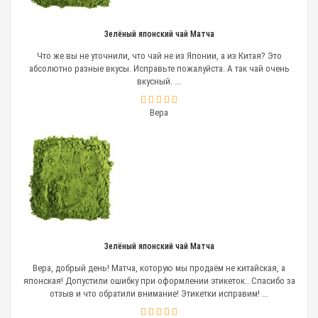
японской культуре.
Зелёный японский чай Матча
Владельцы кафе, торговых точек, просто ценители
Что же вы не уточнили, что чай не из Японии, а из Китая? Это
чайных традиций могут приобрести чай матча оптом
абсолютно разные вкусы. Исправьте пожалуйста. А так чай очень
или в розницу в интернет магазине
CoffeeCuattro
.
вкусный. ...
Мы рады сотрудничеству с крупными
организациями, частными лицами. Для постоянных
клиентов разработана система скидок и бонусов.
Вера
Информация о наличии и ценах на другие сорта,
сопутствующие товары представлена на страницах
нашего сайта.
Не упускайте возможность открыть для себя новые
вкусовые ощущения, попробовать напитки, которые до
недавних пор были доступны только избранному кругу
почитателей чая
. Чтобы избежать приобретения
подделки, обращайтесь только к проверенным
надёжным поставщикам.
Зелёный японский чай Матча
Вера, добрый день! Матча, которую мы продаём не китайская, а
японская! Допустили ошибку при оформлении этикеток.. Спасибо за
отзыв и что обратили внимание! Этикетки исправим! ...